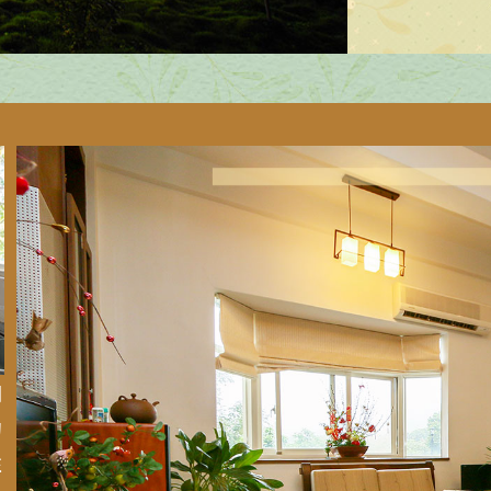
闔
約
住