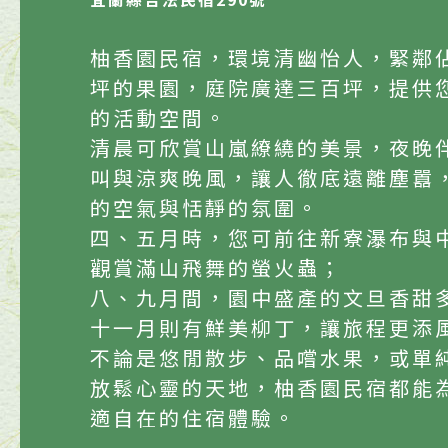
柚香園民宿，環境清幽怡人，緊鄰
坪的果園，庭院廣達三百坪，提供
的活動空間。
清晨可欣賞山嵐繚繞的美景，夜晚
叫與涼爽晚風，讓人徹底遠離塵囂
的空氣與恬靜的氛圍。
四、五月時，您可前往新寮瀑布與
觀賞滿山飛舞的螢火蟲；
八、九月間，園中盛產的文旦香甜
十一月則有鮮美柳丁，讓旅程更添
不論是悠閒散步、品嚐水果，或單
放鬆心靈的天地，柚香園民宿都能
適自在的住宿體驗。