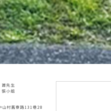
29 蕭先生
37 張小姐
山村舊寮路131巷28