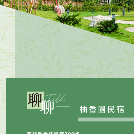
柚香園民宿
宜蘭縣合法民宿290號