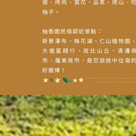
宿、烤肉、賞花、品茗、爬山、
柚子。
柚香園民宿鄰近景點：
新寮瀑布、梅花湖、仁山植物園
大進蜜餞行、斑比山丘、清溝
市、羅東夜市，是您旅途中住宿
好選擇！