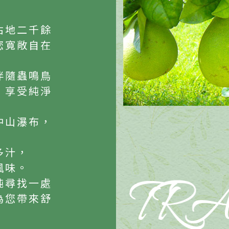
佔地二千餘
您寬敞自在
伴隨蟲鳴鳥
，享受純淨
中山瀑布，
多汁，
風味。
純尋找一處
為您帶來舒