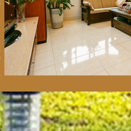
吃
、
夜
的